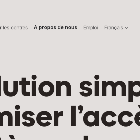
r les centres
A propos de nous
Emploi
Français
ution sim
miser l’acc