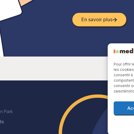
En savoir plus
Pour offrir
les cookies
consentir à
comportemen
consentir o
caractéristi
Ac
n Park
és