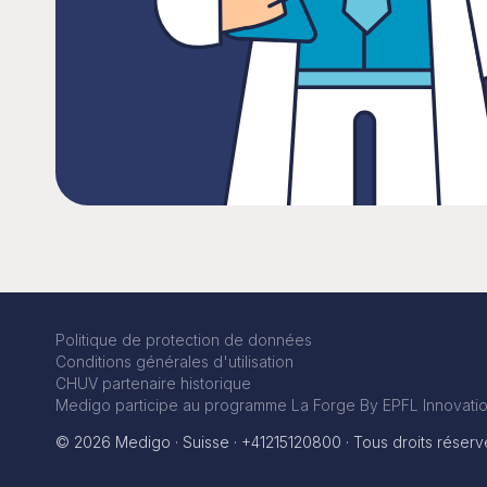
Politique de protection de données
Conditions générales d'utilisation
CHUV partenaire historique
Medigo participe au programme La Forge By EPFL Innovatio
© 2026 Medigo · Suisse · +41215120800 · Tous droits réserv