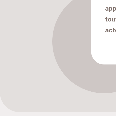
app
tou
act